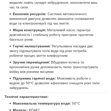
видаляє навіть складні забруднення, економлячи ваш
час та сили.
Економія ресурсів:
Система автоматичного
вимкнення двигуна дозволяє зменшити споживання
води та електроенергії під час миття.
Міцна конструкція:
Металевий насос гарантує
довговічність і стабільну роботу пристрою протягом
багатьох років.
Гнучкі налаштування:
Регульована насадка дає
змогу підлаштувати потік води під різні потреби,
роблячи процес миття комфортним.
Зручне переміщення:
Вбудовані колеса та
ергономічна ручка допомагають легко транспортувати
мийку між різними місцями.
Підтримка гарячої води:
Можливість роботи з
водою до 50°C дозволяє ефективно очищати різні типи
забруднень.
Технічні характеристики:
Максимальна температура води:
50°C
Модель:
KD447