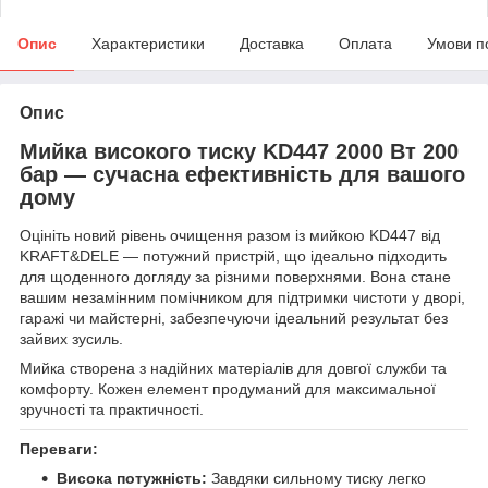
Опис
Характеристики
Доставка
Оплата
Умови п
Опис
Мийка високого тиску KD447 2000 Вт 200
бар — сучасна ефективність для вашого
дому
Оцініть новий рівень очищення разом із мийкою KD447 від
KRAFT&DELE — потужний пристрій, що ідеально підходить
для щоденного догляду за різними поверхнями. Вона стане
вашим незамінним помічником для підтримки чистоти у дворі,
гаражі чи майстерні, забезпечуючи ідеальний результат без
зайвих зусиль.
Мийка створена з надійних матеріалів для довгої служби та
комфорту. Кожен елемент продуманий для максимальної
зручності та практичності.
Переваги:
Висока потужність:
Завдяки сильному тиску легко