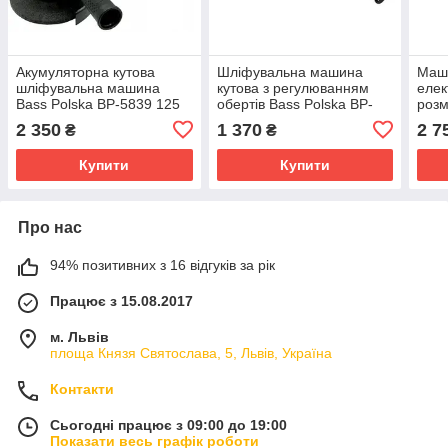
Акумуляторна кутова
Шліфувальна машина
Маш
шліфувальна машина
кутова з регулюванням
елек
Bass Polska BP-5839 125
обертів Bass Polska BP-
розм
мм 24 В
5032 1150 вт 125 мм
2 350
1 370
2 7
₴
₴
Купити
Купити
Про нас
94% позитивних з 16 відгуків за рік
Працює з 15.08.2017
м. Львів
площа Князя Святослава, 5, Львів, Україна
Контакти
Сьогодні працює з 09:00 до 19:00
Показати весь графік роботи