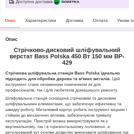
Доступна доставка
Опис
Характеристики
Доставка
Оплата
Умови п
Опис
Стрічково-дисковий шліфувальний
верстат Bass Polska 450 Вт 150 мм BP-
429
Стрічкова шліфувальна станція Bass Polska ідеально
підходить для обробки дерева та м'яких металів.
Цей
інструмент стане незамінним помічником як для
професіоналів, так і для любителів домашнього ремонту.
Шліфувальна станція оснащена стрічковим та дисковим
шліфувальними елементами, що забезпечує ефективну та
швидку роботу. Металевий корпус робить інструмент міцним і
стійким до механічних впливів, забезпечуючи тривалу
експлуатацію. Пристрій можна використовувати як у
вертикальному, так і в горизонтальному положенні, а
регульований кут основи дозволяє виконувати шліфування під