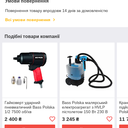
Умови повернення
Повернення товару впродовж 14 днів за домовленістю
Всі умови повернення
Подібні товари компанії
Гайковерт ударний
Bass Polska малярський
Кран
пневматичний Bass Polska
електроагрегат з HVLP
підй
1/2 7500 об/хв
пістолетом 150 Вт 230 В
Pols
жур
2 400
3 245
11 
₴
₴