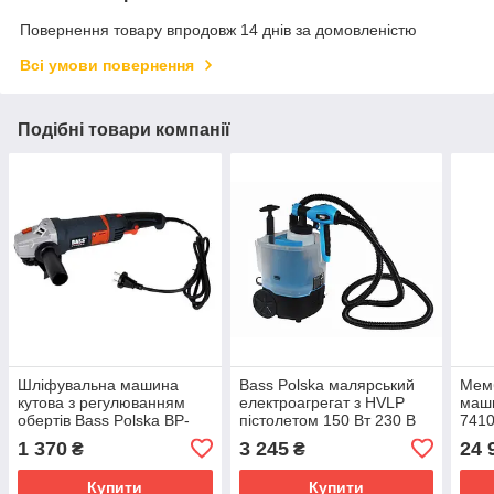
Повернення товару впродовж 14 днів за домовленістю
Всі умови повернення
Подібні товари компанії
Шліфувальна машина
Bass Polska малярський
Мем
кутова з регулюванням
електроагрегат з HVLP
маши
обертів Bass Polska BP-
пістолетом 150 Вт 230 В
7410
5032 1150 вт 125 мм
1 370
3 245
24 
₴
₴
Купити
Купити