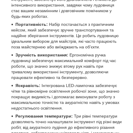
інтенсивного використання, завдяки чому лудовниця
стає вашим незамінним і довговічним помічником у
будь-яких роботах.
Портативність:
Набір постачається з практичним
кейсом, який забезпечує зручне транспортування та
надійне зберігання інструментів. Це робить лудовницю
ідеальним вибором для майстрів, які часто працюють
поза майстернею або виїжджають на об'єкти.
Зручність використання:
Ергономічна ручка
лудовниці забезпечує максимальний комфорт під час
роботи, що значно знижує втому рук навіть при
тривалому використанні інструменту, дозволяючи
працювати ефективно та безперервно.
Яскравість:
Інтегрована LED-лампочка забезпечує
чітке та рівномірне освітлення робочої зони, що значно
покращує видимість і допомагає виконувати роботу з
максимальною точністю та акуратністю навіть у умовах
недостатнього освітлення.
Регулювання температури:
Три рівні температури
дозволяють точно налаштувати інструмент під різні види
робіт, від акуратного лудіння до ефективного різання