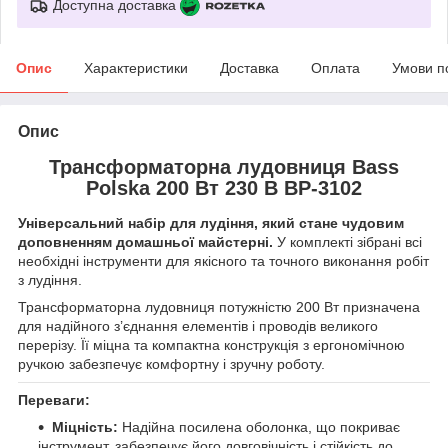
Доступна доставка
Опис
Характеристики
Доставка
Оплата
Умови п
Опис
Трансформаторна лудовниця Bass
Polska 200 Вт 230 В BP-3102
Універсальний набір для лудіння, який стане чудовим
доповненням домашньої майстерні.
У комплекті зібрані всі
необхідні інструменти для якісного та точного виконання робіт
з лудіння.
Трансформаторна лудовниця потужністю 200 Вт призначена
для надійного з’єднання елементів і проводів великого
перерізу. Її міцна та компактна конструкція з ергономічною
ручкою забезпечує комфортну і зручну роботу.
Переваги:
Міцність:
Надійна посилена оболонка, що покриває
інструмент, забезпечує його довговічність і стійкість до