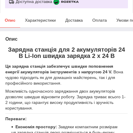
Доступна доставка
Опис
Характеристики
Доставка
Оплата
Умови п
Опис
Зарядна станція для 2 акумуляторів 24
В Li-Ion швидка зарядка 2 x 24 В
Ця зарядна станція забезпечує швидке поповнення
енергії акумуляторів інструментів з напругою 24 V.
Вона
чудово підходить як для домашніх майстерень, так і для
професійного використання.
Можливість одночасного заряджання двох акумуляторів
дозволяє швидше відновити роботу. Зарядка триває всього 1-
2 години, що гарантує високу продуктивність і зручність
користування.
Переваги:
Економія простору:
Завдяки компактним розмірам
ця зарядна станція легко розміщується в будь-якому