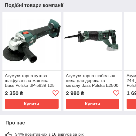
Подібні товари компанії
Акумуляторна кутова
Акумуляторна шабельна
Акум
шліфувальна машина
пила для дерева та
24В 
Bass Polska BP-5839 125
металу Bass Polska E2500
Pols
мм 24 В
24 В
2 350
2 980
1 6
₴
₴
Купити
Купити
Про нас
94% позитивних з 16 відгуків за рік