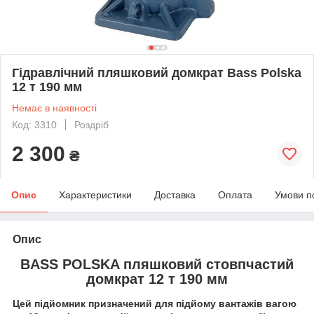
Гідравлічний пляшковий домкрат Bass Polska
12 т 190 мм
Немає в наявності
Код: 3310
Роздріб
2 300
₴
Опис
Характеристики
Доставка
Оплата
Умови п
Опис
BASS POLSKA пляшковий стовпчастий
домкрат 12 т 190 мм
Цей підйомник призначений для підйому вантажів вагою