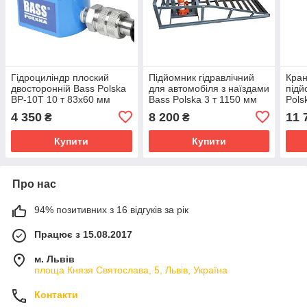
Гідроциліндр плоский
Підйомник гідравлічний
Кран
двосторонній Bass Polska
для автомобіля з наїздами
підй
BP-10T 10 т 83x60 мм
Bass Polska 3 т 1150 мм
Pols
жур
4 350
8 200
11 
₴
₴
Купити
Купити
Про нас
94% позитивних з 16 відгуків за рік
Працює з 15.08.2017
м. Львів
площа Князя Святослава, 5, Львів, Україна
Контакти