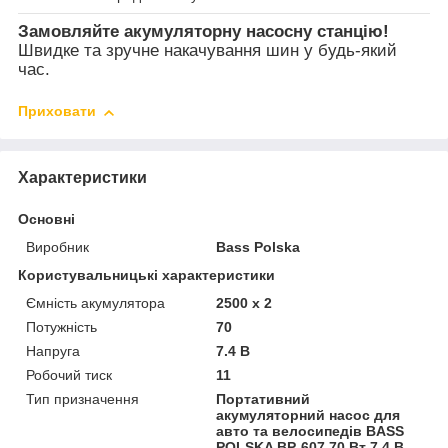
Замовляйте акумуляторну насосну станцію!
Швидке та зручне накачування шин у будь-який
час.
Приховати
Характеристики
Основні
Виробник
Bass Polska
Користувальницькі характеристики
Ємність акумулятора
2500 x 2
Потужність
70
Напруга
7.4 В
Робочий тиск
11
Тип призначення
Портативний
акумуляторний насос для
авто та велосипедів BASS
POLSKA BP-607 70 Вт 7.4 В