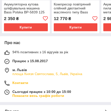
Акумуляторна кутова
Компресор повітряний
Аку
шліфувальна машина
олійний двотактний
пила
Bass Polska BP-5839 125
масляного типу Bass
мета
мм 24 В
Polska 2200 BP-415 120 л
24 В
2 350
12 770
2 9
₴
₴
Купити
Купити
Про нас
94% позитивних з 16 відгуків за рік
Працює з 15.08.2017
м. Львів
площа Князя Святослава, 5, Львів, Україна
Контакти
Сьогодні працює з 10:00 до 15:00
Показати весь графік роботи
Про нас