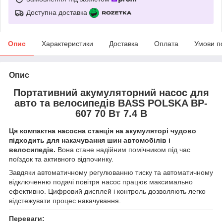
Доступна доставка
Опис
Характеристики
Доставка
Оплата
Умови п
Опис
Портативний акумуляторний насос для
авто та велосипедів BASS POLSKA BP-
607 70 Вт 7.4 В
Ця компактна насосна станція на акумуляторі чудово
підходить для накачування шин автомобілів і
велосипедів.
Вона стане надійним помічником під час
поїздок та активного відпочинку.
Завдяки автоматичному регулюванню тиску та автоматичному
відключенню подачі повітря насос працює максимально
ефективно. Цифровий дисплей і контроль дозволяють легко
відстежувати процес накачування.
Переваги: