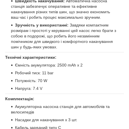
Швидкість накачування:
Автоматична насосна
станція забезпечує оперативне та ефективне
накачування різних типів шин, що значно економить
ваш час і робить процес максимально зручним.
Зручність у використанні:
Завдяки компактним
розмірам і простоті у керуванні цей насос легко брати з
собою в подорожі, що робить його незамінним
помічником для швидкого і комфортного накачування
шин у будь-яких умовах.
Технічні характеристики:
Ємність акумулятора: 2500 mAh x 2
Робочий тиск: 11 bar
Потужність: 70 W
Напруга: 7.4 V
Комплектація:
Акумуляторна насосна станція для автомобілів та
велосипедів
Насадки для накачування x 3 шт.
Кабель зарядний типу C