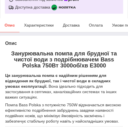
Доступна доставка
Опис
Характеристики
Доставка
Оплата
Умови п
Опис
Занурювальна помпа для брудної та
чистої води з подрібнювачем Bass
Polska 750Вт 3000об/хв E3000
Ця занурювальна помпа є надійним рішенням для
відведення як брудної, так і чистої води в складних
умовах експлуатації.
Вона ідеально підходить для
застосування в септиках, каналізаційних системах та інших
важких ситуаціях.
Помпа Bass Polska з потужністю 750W відзначається високою
ефективністю подрібнення забруднень завдяки наявності
подвійних ножів, що мінімізує ймовірність засмічень і
забезпечує стабільну роботу навіть у найскладніших умовах.