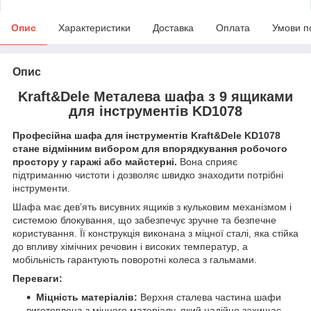
Опис
Характеристики
Доставка
Оплата
Умови п
Опис
Kraft&Dele Металева шафа з 9 ящиками
для інструментів KD1078
Професійна шафа для інструментів Kraft&Dele KD1078
стане відмінним вибором для впорядкування робочого
простору у гаражі або майстерні.
Вона сприяє
підтриманню чистоти і дозволяє швидко знаходити потрібні
інструменти.
Шафа має дев’ять висувних ящиків з кульковим механізмом і
системою блокування, що забезпечує зручне та безпечне
користування. Її конструкція виконана з міцної сталі, яка стійка
до впливу хімічних речовин і високих температур, а
мобільність гарантують поворотні колеса з гальмами.
Переваги:
Міцність матеріалів:
Верхня сталева частина шафи
виготовлена з міцного матеріалу, який надійно захищає