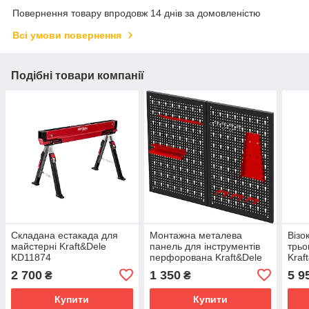
Повернення товару впродовж 14 днів за домовленістю
Всі умови повернення
Подібні товари компанії
Складана естакада для
Монтажна металева
Візо
майстерні Kraft&Dele
панель для інструментів
трь
KD11874
перфорована Kraft&Dele
Kraf
KD11896 80x60 см для
2 700
1 350
5 9
₴
₴
майстерні
Купити
Купити