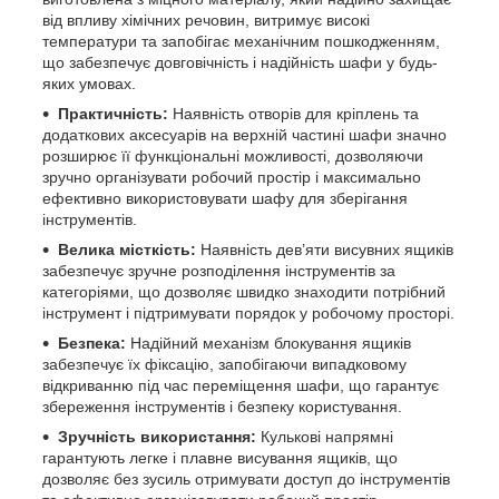
від впливу хімічних речовин, витримує високі
температури та запобігає механічним пошкодженням,
що забезпечує довговічність і надійність шафи у будь-
яких умовах.
Практичність:
Наявність отворів для кріплень та
додаткових аксесуарів на верхній частині шафи значно
розширює її функціональні можливості, дозволяючи
зручно організувати робочий простір і максимально
ефективно використовувати шафу для зберігання
інструментів.
Велика місткість:
Наявність дев’яти висувних ящиків
забезпечує зручне розподілення інструментів за
категоріями, що дозволяє швидко знаходити потрібний
інструмент і підтримувати порядок у робочому просторі.
Безпека:
Надійний механізм блокування ящиків
забезпечує їх фіксацію, запобігаючи випадковому
відкриванню під час переміщення шафи, що гарантує
збереження інструментів і безпеку користування.
Зручність використання:
Кулькові напрямні
гарантують легке і плавне висування ящиків, що
дозволяє без зусиль отримувати доступ до інструментів