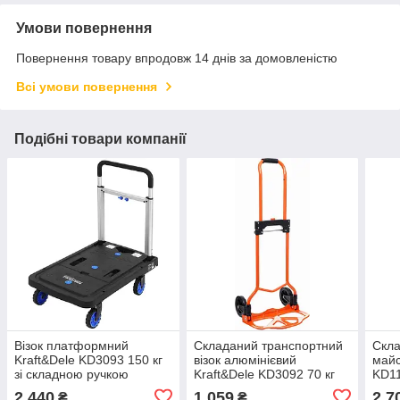
Умови повернення
Повернення товару впродовж 14 днів за домовленістю
Всі умови повернення
Подібні товари компанії
Візок платформний
Складаний транспортний
Скла
Kraft&Dele KD3093 150 кг
візок алюмінієвий
майс
зі складною ручкою
Kraft&Dele KD3092 70 кг
KD1
2 440
1 059
2 7
₴
₴