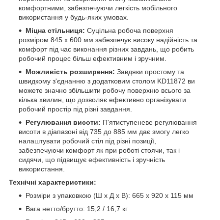
комфортними, забезпечуючи легкість мобільного
використання у будь-яких умовах.
Міцна стільниця:
Суцільна робоча поверхня
розміром 845 x 600 мм забезпечує високу надійність та
комфорт під час виконання різних завдань, що робить
робочий процес більш ефективним і зручним.
Можливість розширення:
Завдяки простому та
швидкому з'єднанню з додатковим столом KD11872 ви
можете значно збільшити робочу поверхню всього за
кілька хвилин, що дозволяє ефективно організувати
робочий простір під різні завдання.
Регулювання висоти:
П'ятиступеневе регулювання
висоти в діапазоні від 735 до 885 мм дає змогу легко
налаштувати робочий стіл під різні позиції,
забезпечуючи комфорт як при роботі стоячи, так і
сидячи, що підвищує ефективність і зручність
використання.
Технічні характеристики:
Розміри з упаковкою (Ш x Д x В): 665 x 920 x 115 мм
Вага нетто/брутто: 15,2 / 16,7 кг