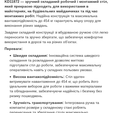
KD11872 — зручний складаний робочий і монтажний стіл,
який прекрасно підходить для використання в
майстернях, на будівельних майданчиках та під час
монтажних робіт.
Надійна конструкція та максимальна
вантажопідйомність до 454 кг гарантують міцну опору для
виконання різних завдань.
Завдяки складаній конструкції зі вбудованою ручкою стіл легко
переносити та зручно зберігати, що забезпечує комфортне
використання в дорозі та на різних об’єктах.
Переваги:
Швидке складання:
Інноваційна система швидкого
складання та розкладання дозволяє миттєво
підготувати стіл до роботи, забезпечуючи максимальну
оперативність навіть у складних польових умовах.
Висока вантажопідйомність:
Стіл здатен
витримувати навантаження до 454 кг, що робить його
ідеальним вибором для роботи з важкими матеріалами
та обладнанням, забезпечуючи надійність і безпеку без
ризику пошкоджень.
Зручність транспортування:
Інтегрована ручка та
компактні розміри у складеному стані роблять
перенесення та зберігання столу максимально