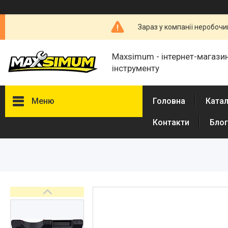
Зараз у компанії неробочи
Maxsimum - інтернет-магазин
інструменту
Меню
Головна
Катал
Контакти
Блог
Каталог товарів
Про нас
Відгуки
Обмін і повернення