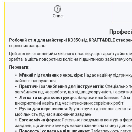
Опис
Професі
Робочий стіл для майстерні KD350 від KRAFT&DELE створени
сервісних завдань.
Цей стіл виготовлений із якісного пластику, що гарантує його
хребта, а шість поворотних коліс на підшипниках забезпечують
Переваги:
М'який підголівник з екошкіри:
Надає надійну підтримку
зайвого напруження.
Практичні заглиблення для інструментів:
Спеціально пе
загубилися під час роботи, що підвищує зручність і ефекти
Легка та міцна конструкція:
Завдяки вазі близько 4,5 кг
використанні навіть під час інтенсивних сервісних робіт.
Ручка для перенесення:
Зручна ручка дозволяє легко та
мобільність під час виконання завдань.
Ергономічна форма:
Ретельно продумана контурна форма
завдань, що значно знижує навантаження на спину і допо
Поворотні колеса на підшипниках:
Забезпечують легке т