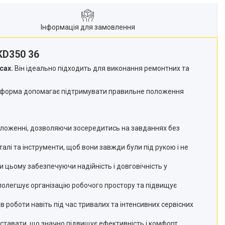
Інформація для замовлення
KD350 36
сах.
Він ідеально підходить для виконання ремонтних та
урна форма допомагає підтримувати правильне положення
положенні, дозволяючи зосередитись на завданнях без
лі та інструменти, щоб вони завжди були під рукою і не
и цьому забезпечуючи надійність і довговічність у
полегшує організацію робочого простору та підвищує
оботи навіть під час тривалих та інтенсивних сервісних
ставати, що значно підвищує ефективність і комфорт