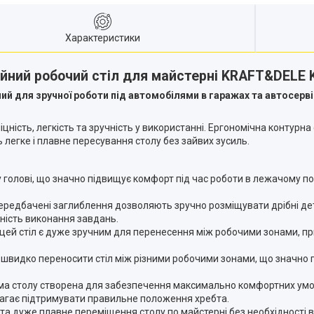
Характеристики
йний робочий стіл для майстерні KRAFT&DELE 
й для зручної роботи під автомобілями в гаражах та автосерві
 міцність, легкість та зручність у використанні. Ергономічна конт
 легке і плавне пересування столу без зайвих зусиль.
 голові, що значно підвищує комфорт під час роботи в лежачому 
редбачені заглиблення дозволяють зручно розміщувати дрібні дета
вність виконання завдань.
 цей стіл є дуже зручним для перенесення між робочими зонами, пр
 швидко переносити стіл між різними робочими зонами, що значно 
 столу створена для забезпечення максимально комфортних умов р
магає підтримувати правильне положення хребта.
а дуже плавне переміщення столу по майстерні без необхідності в