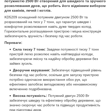
потужністю 2500 Вт створений для швидкого та зручного
розколювання дров, що робить його відмінним вибором
для камінів, печей і котлів.
KD5209 оснащений потужним двигуном 2500 Вт та
розрахований на тиск у 7 тонн, що гарантує швидке і
комфортне розколювання навіть дуже твердих колод.
Горизонтальне розташування пристрою і міцна конструкція
забезпечують зручність і безпеку під час роботи.
Переваги:
Сила тиску 7 тонн:
Завдяки потужності тиску 7 тонн
пристрій легко розколює навіть найтвердіші колоди,
забезпечуючи якісну та надійну обробку деревини без
зайвих зусиль.
Дворучне керування:
Забезпечує підвищений рівень
безпеки під час роботи, оскільки для запуску пристрою
потрібно одночасне використання обох рук, що
ефективно запобігає випадковому або ненавмисному
включенню подрібнювача.
Висока потужність:
Потужний двигун 2500 Вт
забезпечує швидку та ефективну обробку деревини, що
значно скорочує час роботи та підвищує продуктивність
при підготовці дров.