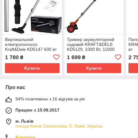
Вертикальний
Тример акумуляторний
Пило
електропилосос
садовий KRAFT&DELE
KRA
Kraft&Dele KD5147 600 вт
KD5129, 1000 Вт, 11000
вт
0,5 л
об/хв
1 780
1 699
2 7
₴
₴
Купити
Купити
Про нас
94% позитивних з 16 відгуків за рік
Працює з 15.08.2017
м. Львів
площа Князя Святослава, 5, Львів, Україна
Контакти