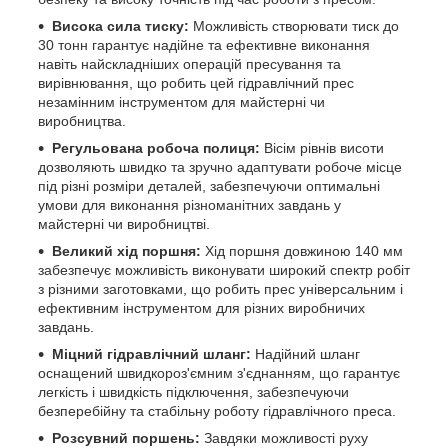
Висока сила тиску:
Можливість створювати тиск до
30 тонн гарантує надійне та ефективне виконання
навіть найскладніших операцій пресування та
вирівнювання, що робить цей гідравлічний прес
незамінним інструментом для майстерні чи
виробництва.
Регульована робоча полиця:
Вісім рівнів висоти
дозволяють швидко та зручно адаптувати робоче місце
під різні розміри деталей, забезпечуючи оптимальні
умови для виконання різноманітних завдань у
майстерні чи виробництві.
Великий хід поршня:
Хід поршня довжиною 140 мм
забезпечує можливість виконувати широкий спектр робіт
з різними заготовками, що робить прес універсальним і
ефективним інструментом для різних виробничих
завдань.
Міцний гідравлічний шланг:
Надійний шланг
оснащений швидкороз'ємним з'єднанням, що гарантує
легкість і швидкість підключення, забезпечуючи
безперебійну та стабільну роботу гідравлічного преса.
Розсувний поршень:
Завдяки можливості руху