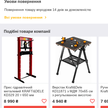
Умови повернення
Повернення товару впродовж 14 днів за домовленістю
Всі умови повернення
Подібні товари компанії
Прес гідравлічний
Верстак Kraft&Dele
Ручн
металевий KRAFT&DELE
KD11871 з МДФ 70x65 см
Kraf
KD329 20 т 650 мм
з регульованою висотою
8 990
4 940
7 6
₴
₴