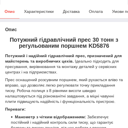
Опис
Характеристики
Доставка
Оплата
Умови п
Опис
Потужний гідравлічний прес 30 тонн з
регульованим поршнем KD5876
Потужний і надійний гідравлічний прес, призначений для
майстерень та виробничих цехів.
Ідеально підходить для
пресування, вирівнювання та монтажу деталей у сервісних
центрах і на підприємствах.
Прес оснащений розсувним поршнем, який рухається вліво та
вправо, що дозволяє легко регулювати точку прикладання
тиску. Робоча полиця з 8 рівнями висоти швидко
налаштовується під різноманітні завдання, а міцні чавунні
плити підвищують надійність і функціональність пристрою.
Переваги:
Манометр з чітким відображенням:
Забезпечує
постійний і надійний контроль сили тиску, що гарантує
безпеку та високу точність під час роботи з пресом.