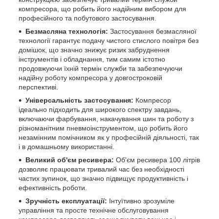
компресора, що робить його надійним вибором для
професійного та побутового застосування.
Безмасляна технологія:
Застосування безмасляної
технології гарантує подачу чистого стислого повітря без
домішок, що значно знижує ризик забруднення
інструментів і обладнання, тим самим істотно
продовжуючи їхній термін служби та забезпечуючи
надійну роботу компресора у довгостроковій
перспективі.
Універсальність застосування:
Компресор
ідеально підходить для широкого спектру завдань,
включаючи фарбування, накачування шин та роботу з
різноманітним пневмоінструментом, що робить його
незамінним помічником як у професійній діяльності, так
і в домашньому використанні.
Великий об'єм ресивера:
Об'єм ресивера 100 літрів
дозволяє працювати тривалий час без необхідності
частих зупинок, що значно підвищує продуктивність і
ефективність роботи.
Зручність експлуатації:
Інтуїтивно зрозуміле
управління та просте технічне обслуговування