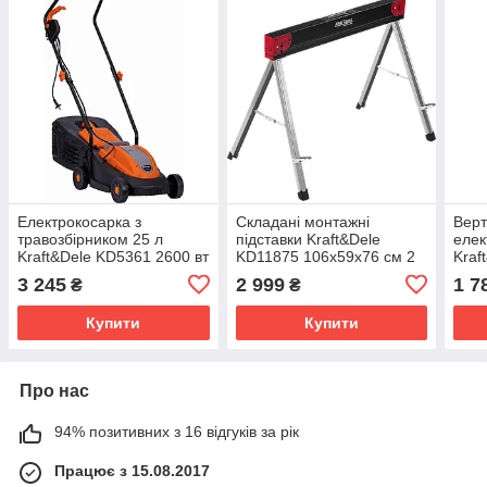
Електрокосарка з
Складані монтажні
Верт
травозбірником 25 л
підставки Kraft&Dele
елек
Kraft&Dele KD5361 2600 вт
KD11875 106x59x76 см 2
Kraf
шт
0,5 
3 245
2 999
1 7
₴
₴
Купити
Купити
Про нас
94% позитивних з 16 відгуків за рік
Працює з 15.08.2017