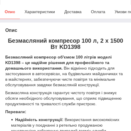
Опис
Характеристики
Доставка
Оплата
Умови п
Опис
Безмасляний компресор 100 л, 2 x 1500
Вт KD1398
Безмасляний компресор об'ємом 100 літрів моделі
KD1398 – це надійне рішення для професійного та
домашнього використання.
Він відмінно підходить для
застосування в автосервісах, на будівельних майданчиках та
в майстернях, забезпечуючи чисте повітря та мінімальне
обслуговування завдяки безмасляній конструкції.
Безмасляна конструкція гарантує чистоту повітря і знижує
обсяги необхідного обслуговування, що сприяє підвищенню
продуктивності та тривалості служби пристрою.
Переваги:
Надійність конструкції:
Використання високоякісних
матеріалів у поєднанні з ретельно продуманою
конструкцією забезпечує тривалий термін служби