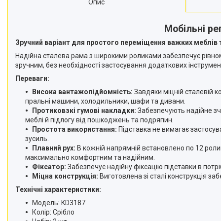
Опис
Мобільні ре
Зручний варіант для простого переміщення важких меблів т
Надійна сталева рама з широкими роликами забезпечує рівномі
зручним, без необхідності застосування додаткових інструмен
Переваги:
Висока вантажопідйомність:
Завдяки міцній сталевій к
пральні машини, холодильники, шафи та дивани.
Протиковзкі гумові накладки:
Забезпечують надійне зче
меблі й підлогу від пошкоджень та подряпин.
Простота використання:
Підставка не вимагає застосува
зусиль.
Плавний рух:
В кожній напрямній встановлено по 12 роли
максимально комфортним та надійним.
Фіксатор:
Забезпечує надійну фіксацію підставки в потрі
Міцна конструкція:
Виготовлена зі сталі конструкція заб
Технічні характеристики:
Модель: KD3187
Колір: Срібло