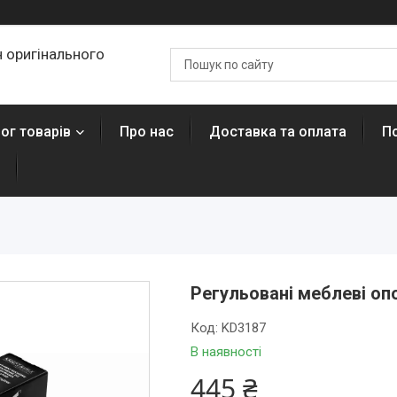
 оригінального
ог товарів
Про нас
Доставка та оплата
П
Регульовані меблеві опо
Код:
KD3187
В наявності
445 ₴