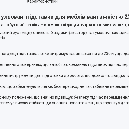
Характеристики
гульовані підставки для меблів вантажністю 2
а побутової техніки – відмінно підходить для пральних машин, 
рний рух і міцну стійкість. Завдяки фіксатору та гумовим накладк
тів.
онструкції підставка легко витримує навантаження до 230 кг, що д
плення з поверхнею, що запобігає ковзанню підставок під час пе
ння інструментів для підготовки до роботи, що дозволяє швидко т
ків, що забезпечують легке, безперешкодне та стабільне переміщен
бному положенні, що значно підвищує безпеку під час переміщення 
езпечує високу стійкість до значних навантажень, що гарантує довг