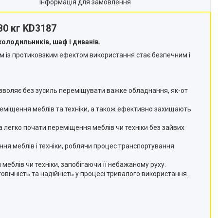
Інформація для замовлення
30 кг KD3187
холодильників, шаф і диванів.
ам із протиковзким ефектом використання стає безпечним і
озволяє без зусиль переміщувати важке обладнання, як-от
реміщення меблів та техніки, а також ефективно захищають
а легко почати переміщення меблів чи техніки без зайвих
ня меблів і техніки, роблячи процес транспортування
меблів чи техніки, запобігаючи її небажаному руху.
овічність та надійність у процесі тривалого використання.