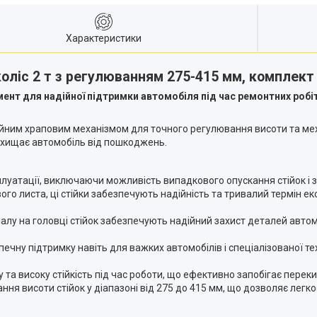
Характеристики
коліс 2 т з регулюванням 275-415 мм, комплек
нт для надійної підтримки автомобіля під час ремонтних робіт
надійним храповим механізмом для точного регулювання висоти та м
захищає автомобіль від пошкоджень.
плуатації, виключаючи можливість випадкового опускання стійок і 
ого листа, ці стійки забезпечують надійність та тривалий термін е
алу на головці стійок забезпечують надійний захист деталей автом
печну підтримку навіть для важких автомобілів і спеціалізованої т
 та високу стійкість під час роботи, що ефективно запобігає перек
ня висоти стійок у діапазоні від 275 до 415 мм, що дозволяє легко 