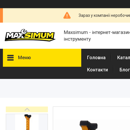
Зараз у компанії неробочи
Maxsimum - інтернет-магазин
інструменту
Меню
Головна
Катал
Контакти
Блог
Каталог товарів
Про нас
Відгуки
Обмін і повернення