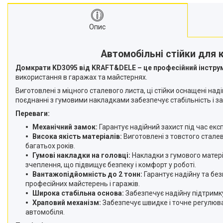
Опис
Автомобільні стійки для 
Домкрати KD3095 від KRAFT&DELE – це професійний інструме
використання в гаражах та майстернях.
Виготовлені з міцного сталевого листа, ці стійки оснащені 
поєднанні з гумовими накладками забезпечує стабільність і 
Переваги:
Механічний замок:
Гарантує надійний захист під час екс
Висока якість матеріалів:
Виготовлені з товстого сталев
багатьох років.
Гумові накладки на головці:
Накладки з гумового матері
зчеплення, що підвищує безпеку і комфорт у роботі.
Вантажопідйомність до 2 тонн:
Гарантує надійну та без
професійних майстерень і гаражів.
Широка стабільна основа:
Забезпечує надійну підтримку
Храповий механізм:
Забезпечує швидке і точне регулюван
автомобіля.