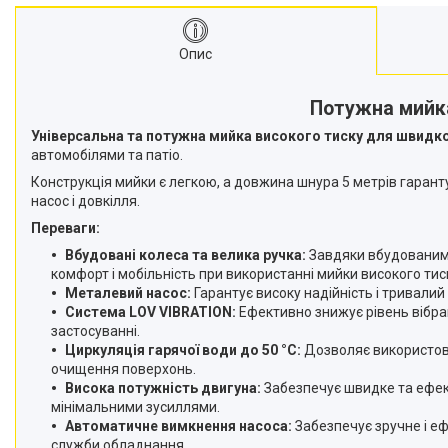
Опис
Потужна мийка
Універсальна та потужна мийка високого тиску для швидко
автомобілями та патіо.
Конструкція мийки є легкою, а довжина шнура 5 метрів гарант
насос і довкілля.
Переваги:
Вбудовані колеса та велика ручка:
Завдяки вбудованим к
комфорт і мобільність при використанні мийки високого тис
Металевий насос:
Гарантує високу надійність і тривалий
Система LOV VIBRATION:
Ефективно знижує рівень вібра
застосуванні.
Циркуляція гарячої води до 50 °C:
Дозволяє використову
очищення поверхонь.
Висока потужність двигуна:
Забезпечує швидке та ефект
мінімальними зусиллями.
Автоматичне вимкнення насоса:
Забезпечує зручне і е
служби обладнання.