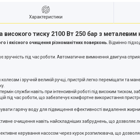
Характеристики
 високого тиску 2100 Вт 250 бар з металевим
го і якісного очищення різноманітних поверхонь.
Відмінно підхо
ує зручність під час роботи. Автоматичне вимкнення двигуна сприя
олесам і зручній великій ручці, пристрій легко переміщати та мане
ку.
 термін служби навіть при інтенсивній роботі під високим тиском, з
цій під час роботи, що забезпечує комфортне використання пристр
вати гарячу воду для підвищення ефективності видалення жирних
ивне очищення навіть найскладніших забруднень, що дозволяє лег
фективне керування насосом через курок розпилювача, що дозволя