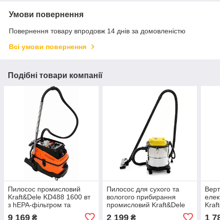
Умови повернення
Повернення товару впродовж 14 днів за домовленістю
Всі умови повернення
Подібні товари компанії
Пилосос промисловий
Пилосос для сухого та
Верт
Kraft&Dele KD488 1600 вт
вологого прибирання
елек
з hEPA-фільтром та
промисловий Kraft&Dele
Kraf
функцією струшування
KD489
0,5 
9 169
2 199
1 7
₴
₴