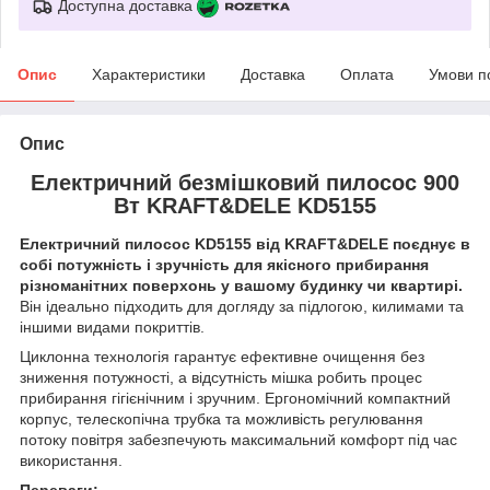
Доступна доставка
Опис
Характеристики
Доставка
Оплата
Умови п
Опис
Електричний безмішковий пилосос 900
Вт KRAFT&DELE KD5155
Електричний пилосос KD5155 від KRAFT&DELE поєднує в
собі потужність і зручність для якісного прибирання
різноманітних поверхонь у вашому будинку чи квартирі.
Він ідеально підходить для догляду за підлогою, килимами та
іншими видами покриттів.
Циклонна технологія гарантує ефективне очищення без
зниження потужності, а відсутність мішка робить процес
прибирання гігієнічним і зручним. Ергономічний компактний
корпус, телескопічна трубка та можливість регулювання
потоку повітря забезпечують максимальний комфорт під час
використання.