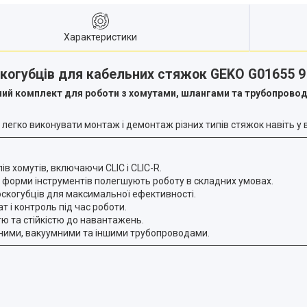
Характеристики
скогубців для кабельних стяжок GEKO G01655 9
ьний комплект для роботи з хомутами, шлангами та трубопрово
егко виконувати монтаж і демонтаж різних типів стяжок навіть у 
ів хомутів, включаючи CLIC і CLIC-R.
і форми інструментів полегшують роботу в складних умовах.
лоскогубців для максимальної ефективності.
 і контроль під час роботи.
ю та стійкістю до навантажень.
ними, вакуумними та іншими трубопроводами.