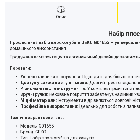
Опис
Набір пло
Професійний набір плоскогубців GEKO G01655 — універсал
домашнього використання.
Продумана комплектація та ергономічний дизайн дозволяють л
Переваги:
Універсальне застосування:
Підходить для більшості тип
Доступ у важкодоступні місця:
Довгий трос і спеціальн
Різноманітність інструментів:
У комплекті різні типи п
Зручні ручки:
Нековзне покриття забезпечує надійний хват
Міцні матеріали:
Інструменти відрізняються довговічніст
Професійне використання:
Ідеально для роботи з палив
Технічні характеристики:
Модель: G01655
Бренд: GEKO
Тип: Набір плоскогубців для хомутів