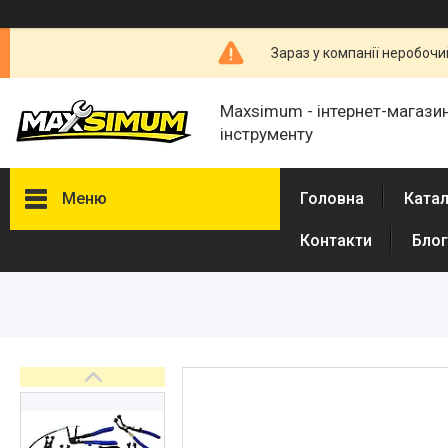
Зараз у компанії неробочи
Maxsimum - інтернет-магазин
інструменту
Меню
Головна
Катал
Контакти
Блог
Каталог товарів
Про нас
Відгуки
Обмін і повернення