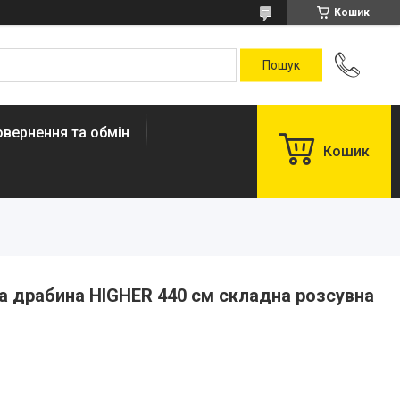
Кошик
овернення та обмін
Кошик
а драбина HIGHER 440 см складна розсувна