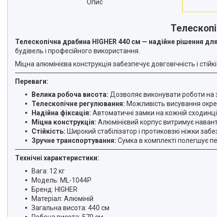
Опис
Телескопі
Телескопічна драбина HIGHER 440 см — надійне рішення дл
будівель і професійного використання.
Міцна алюмінієва конструкція забезпечує довговічність і стійк
Переваги:
Велика робоча висота:
Дозволяє виконувати роботи на зн
Телескопічне регулювання:
Можливість висування окрем
Надійна фіксація:
Автоматичні замки на кожній сходинці 
Міцна конструкція:
Алюмінієвий корпус витримує навант
Стійкість:
Широкий стабілізатор і протиковзкі ніжки заб
Зручне транспортування:
Сумка в комплекті полегшує пе
Технічні характеристики:
Вага: 12 кг
Модель: ML-1044P
Бренд: HIGHER
Матеріал: Алюміній
Загальна висота: 440 см
Робоча висота: 570 см