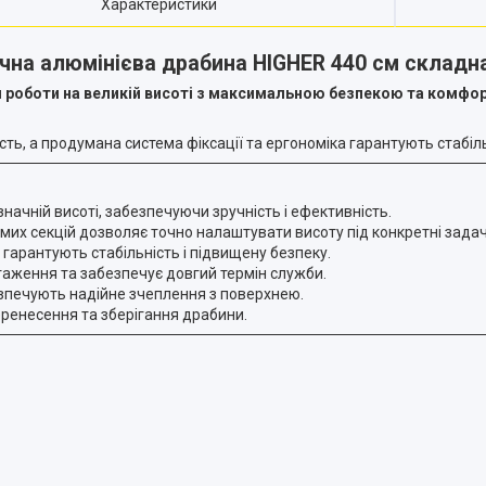
Характеристики
чна алюмінієва драбина HIGHER 440 см складн
я роботи на великій висоті з максимальною безпекою та комфо
ість, а продумана система фіксації та ергономіка гарантують стабі
ачній висоті, забезпечуючи зручність і ефективність.
их секцій дозволяє точно налаштувати висоту під конкретні задач
гарантують стабільність і підвищену безпеку.
аження та забезпечує довгий термін служби.
езпечують надійне зчеплення з поверхнею.
ренесення та зберігання драбини.